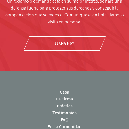
un reclamo o demanda esta en su mejor interes, se hara una
defensa fuerte para proteger sus derechos y conseguir la
compensacion que se merece. Comuniquese en linia, llame, o
visita en persona.
LLAMA HOY
Casa
La Firma
Práctica
Testimonios
FAQ
En La Comunidad